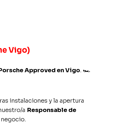
e Vigo)
o Porsche Approved en Vigo
.
🏎️
as instalaciones y la apertura
nuestro/a
Responsable de
e negocio.